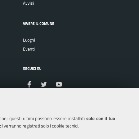
Avvisi
VIVERE IL COMUNE
Luoghi
Eventi
SEGUICI SU
Facebook
Twitter
Youtube
ione; questi ultimi possono essere installati
solo con il tuo
ci
verranno registrati solo i cookie tecnici.