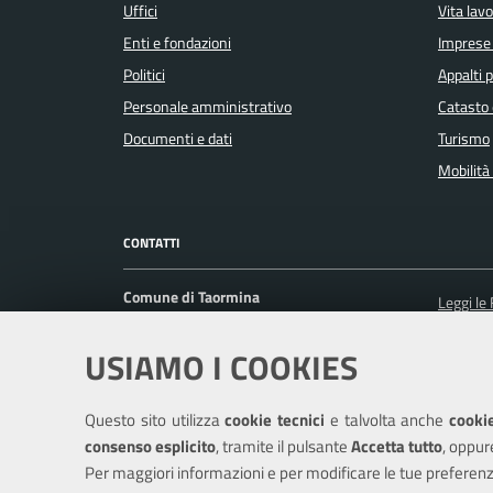
Uffici
Vita lav
Enti e fondazioni
Imprese
Politici
Appalti p
Personale amministrativo
Catasto 
Documenti e dati
Turismo
Mobilità 
CONTATTI
Comune di Taormina
Leggi le
Corso Umberto I, 217 98039 Taormina (ME)
Prenota
USIAMO I COOKIES
Ufficio Relazioni con il Pubblico
Segnalaz
Posta Elettronica Certificata:
Richiest
protocollo@pec.comune.taormina.me.it
Questo sito utilizza
cookie tecnici
e talvolta anche
cookie
Centralino unico: +39 0942 6101
consenso esplicito
, tramite il pulsante
Accetta tutto
, oppur
Per maggiori informazioni e per modificare le tue preferenz