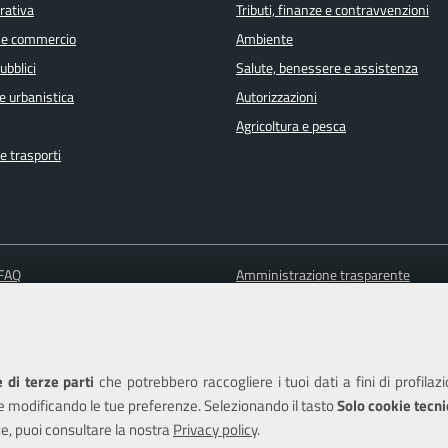
orativa
Tributi, finanze e contravvenzioni
 e commercio
Ambiente
ubblici
Salute, benessere e assistenza
e urbanistica
Autorizzazioni
Agricoltura e pesca
e trasporti
 FAQ
Amministrazione trasparente
 appuntamento
Informativa privacy
ione disservizio
Note legali
a assistenza
Piano di miglioramento del sito
 di terze parti
che potrebbero raccogliere i tuoi dati a fini di profilaz
Dichiarazione di accessibilità
e modificando le tue preferenze. Selezionando il tasto
Solo cookie tecni
e, puoi consultare la nostra
Privacy policy
.