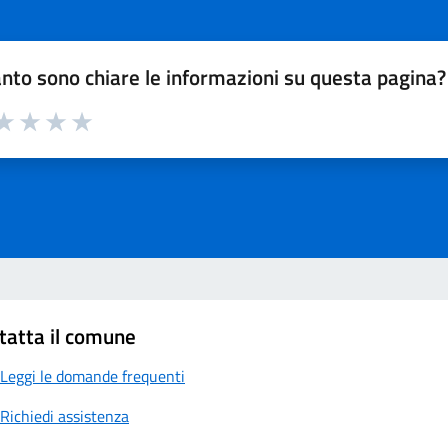
nto sono chiare le informazioni su questa pagina?
a 1 su 5
aluta 2 su 5
Valuta 3 su 5
Valuta 4 su 5
Valuta 5 su 5
tatta il comune
Leggi le domande frequenti
Richiedi assistenza