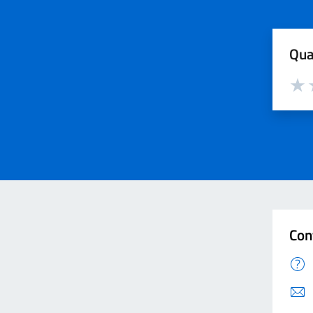
Qua
Valut
V
Con