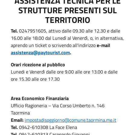
ASSISTENZA TECNICA PER LE
STRUTTURE PRESENTI SUL
TERRITORIO
Tel.
0247951605, attivo dalle 09.30 alle 12.30 e dalle
16.00 alle 18.00 dal Lunedì al Venerdì, o, in alternativa,
aprendo un ticket o scrivendo all'indirizzo
e-mail
assistenza@paytourist.com
.
Orari ricezione al pubblico
Lunedi e Venerdì dalle ore 9.00 alle ore 13.00 e dalle
ore 15.30 alle ore 17.30
Area Economico Finanziaria
Ufficio Ragioneria – Via Corso Umberto n. 146
Taormina
Email:
impostadisoggiorno@comune.taormina.me.it
Tel.
0942-610308 La Face Elena
Tel.
0942-610313 Cacopardo Giovanni