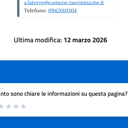
a.latorre@comune.taormina.me.it
Telefono:
0942610304
Ultima modifica:
12 marzo 2026
nto sono chiare le informazioni su questa pagina?
a 1 su 5
aluta 2 su 5
Valuta 3 su 5
Valuta 4 su 5
Valuta 5 su 5