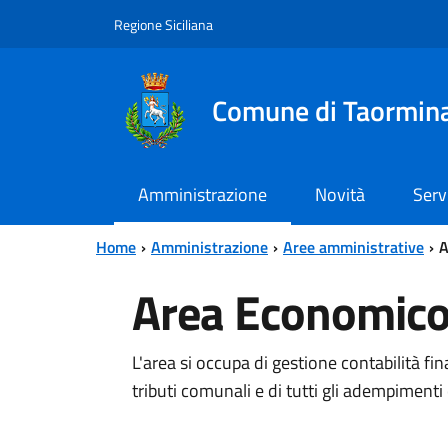
Vai al contenuto principale
Vai al menu principale
Regione Siciliana
Comune di Taormin
Amministrazione
Novità
Serv
Home
Amministrazione
Aree amministrative
A
Area Economico 
L'area si occupa di gestione contabilità f
tributi comunali e di tutti gli adempimenti c