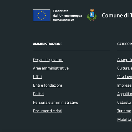
Comune di 
AMMINISTRAZIONE
CATEGORI
Organi di governo
Anagrafe
Aree amministrative
Cultura 
Uffici
Vita lav
Enti e fondazioni
Imprese
Politici
Appalti p
Personale amministrativo
Catasto 
Documenti e dati
Turismo
Mobilità 