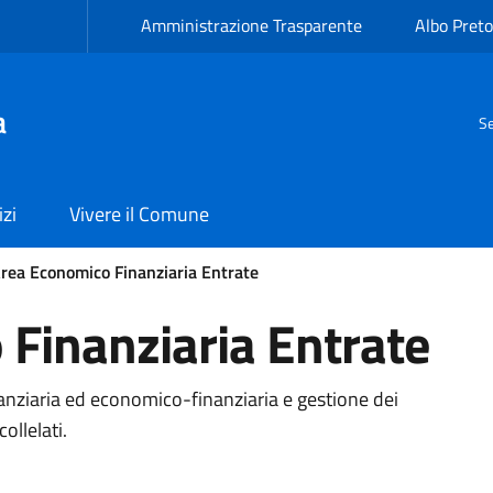
Amministrazione Trasparente
Albo Preto
a
Se
izi
Vivere il Comune
rea Economico Finanziaria Entrate
Finanziaria Entrate
inanziaria ed economico-finanziaria e gestione dei
ollelati.