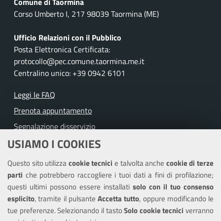
Comune di Taormina
Corso Umberto I, 217 98039 Taormina (ME)
Ufficio Relazioni con il Pubblico
Posta Elettronica Certificata:
protocollo@pec.comune.taormina.me.it
Centralino unico: +39 0942 6101
Leggi le FAQ
Prenota appuntamento
Segnalazione disservizio
USIAMO I COOKIES
Richiesta assistenza
Questo sito utilizza
cookie tecnici
e talvolta anche
cookie di terze
Amministrazione trasparente
parti
che potrebbero raccogliere i tuoi dati a fini di profilazione;
Informativa privacy
questi ultimi possono essere installati
solo con il tuo consenso
Note legali
esplicito
, tramite il pulsante
Accetta tutto
, oppure modificando le
tue preferenze. Selezionando il tasto
Solo cookie tecnici
verranno
Piano di miglioramento del sito