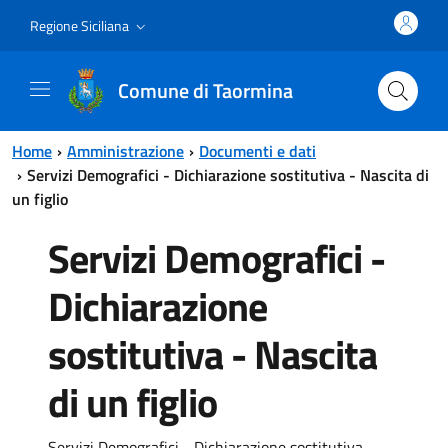
Vai al contenuto principale
Vai al menu principale
Regione Siciliana
Comune di Taormina
Home
Amministrazione
Documenti e dati
Servizi Demografici - Dichiarazione sostitutiva - Nascita di
un figlio
Servizi Demografici -
Dichiarazione
sostitutiva - Nascita
di un figlio
Servizi Demografici - Dichiarazione sostitutiva -