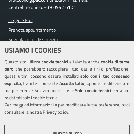
Centralino unico: +39 0942 6101
Leggi le FAQ
Prenota appuntamento
Segnalazione disservizio
USIAMO I COOKIES
Richiesta assistenza
Questo sito utilizza
cookie tecnici
e talvolta anche
cookie di terze
Amministrazione trasparente
parti
che potrebbero raccogliere i tuoi dati a fini di profilazione;
Informativa privacy
questi ultimi possono essere installati
solo con il tuo consenso
Note legali
esplicito
, tramite il pulsante
Accetta tutto
, oppure modificando le
tue preferenze. Selezionando il tasto
Solo cookie tecnici
verranno
Piano di miglioramento del sito
registrati solo i cookie tecnici.
Dichiarazione di accessibilità
Per maggiori informazioni e per modificare le tue preferenze, puoi
consultare la nostra
Privacy policy
.
SEGUICI SU
PERSONALIZZA