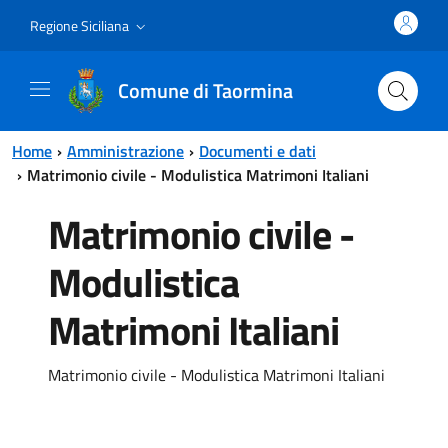
Vai al contenuto principale
Vai al menu principale
Regione Siciliana
Comune di Taormina
Home
Amministrazione
Documenti e dati
Matrimonio civile - Modulistica Matrimoni Italiani
Matrimonio civile -
Modulistica
Matrimoni Italiani
Matrimonio civile - Modulistica Matrimoni Italiani