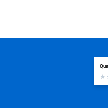
Qua
Valut
V