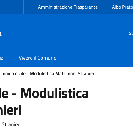
Amministrazione Trasparente
Albo Preto
a
Se
izi
Vivere il Comune
imonio civile - Modulistica Matrimoni Stranieri
le - Modulistica
ieri
 Stranieri