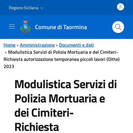
Vai al contenuto principale
Vai al menu principale
Regione Siciliana
Comune di Taormina
Home
Amministrazione
Documenti e dati
Modulistica Servizi di Polizia Mortuaria e dei Cimiteri-
Richiesta autorizzazione temporanea piccoli lavori (Ditte)
2023
Modulistica Servizi di
Polizia Mortuaria e
dei Cimiteri-
Richiesta