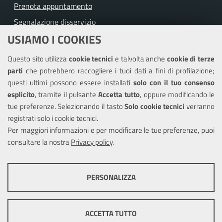
Prenota appuntamento
Segnalazione disservizio
USIAMO I COOKIES
Richiesta assistenza
Questo sito utilizza
cookie tecnici
e talvolta anche
cookie di terze
Amministrazione trasparente
parti
che potrebbero raccogliere i tuoi dati a fini di profilazione;
Informativa privacy
questi ultimi possono essere installati
solo con il tuo consenso
Note legali
esplicito
, tramite il pulsante
Accetta tutto
, oppure modificando le
tue preferenze. Selezionando il tasto
Solo cookie tecnici
verranno
Piano di miglioramento del sito
registrati solo i cookie tecnici.
Dichiarazione di accessibilità
Per maggiori informazioni e per modificare le tue preferenze, puoi
consultare la nostra
Privacy policy
.
SEGUICI SU
PERSONALIZZA
Facebook
Twitter
Youtube
COOKIE TECNICI
Questi cookie consentono la corretta navigazione del sito e la rendono
ACCETTA TUTTO
ottimale per ogni utente. Essi non raccolgono i tuoi dati e le tue