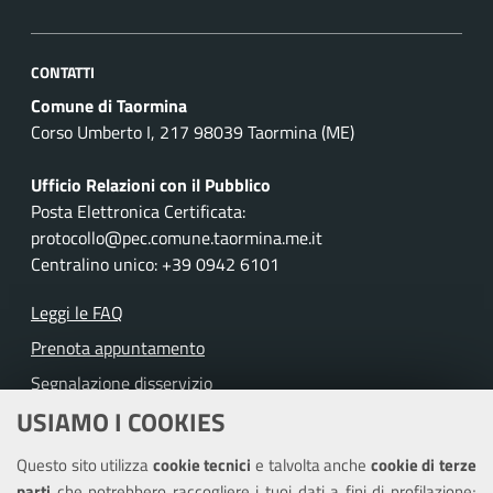
CONTATTI
Comune di Taormina
Corso Umberto I, 217 98039 Taormina (ME)
Ufficio Relazioni con il Pubblico
Posta Elettronica Certificata:
protocollo@pec.comune.taormina.me.it
Centralino unico: +39 0942 6101
Leggi le FAQ
Prenota appuntamento
Segnalazione disservizio
USIAMO I COOKIES
Richiesta assistenza
Questo sito utilizza
cookie tecnici
e talvolta anche
cookie di terze
Amministrazione trasparente
parti
che potrebbero raccogliere i tuoi dati a fini di profilazione;