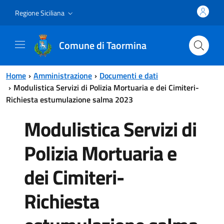
Vai al contenuto principale
Vai al menu principale
Regione Siciliana
Comune di Taormina
Home
Amministrazione
Documenti e dati
Modulistica Servizi di Polizia Mortuaria e dei Cimiteri-
Richiesta estumulazione salma 2023
Modulistica Servizi di
Polizia Mortuaria e
dei Cimiteri-
Richiesta