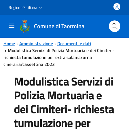
Vai al contenuto principale
Vai al menu principale
Regione Siciliana
Comune di Taormina
Home
Amministrazione
Documenti e dati
Modulistica Servizi di Polizia Mortuaria e dei Cimiteri-
richiesta tumulazione per extra salama/urna
cineraria/cassettina 2023
Modulistica Servizi di
Polizia Mortuaria e
dei Cimiteri- richiesta
tumulazione per