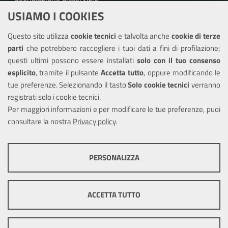
USIAMO I COOKIES
Richiesta assistenza
Questo sito utilizza
cookie tecnici
e talvolta anche
cookie di terze
Amministrazione trasparente
parti
che potrebbero raccogliere i tuoi dati a fini di profilazione;
Informativa privacy
questi ultimi possono essere installati
solo con il tuo consenso
Note legali
esplicito
, tramite il pulsante
Accetta tutto
, oppure modificando le
tue preferenze. Selezionando il tasto
Solo cookie tecnici
verranno
Piano di miglioramento del sito
registrati solo i cookie tecnici.
Dichiarazione di accessibilità
Per maggiori informazioni e per modificare le tue preferenze, puoi
consultare la nostra
Privacy policy
.
SEGUICI SU
PERSONALIZZA
Facebook
Twitter
Youtube
COOKIE TECNICI
Questi cookie consentono la corretta navigazione del sito e la rendono
ACCETTA TUTTO
ottimale per ogni utente. Essi non raccolgono i tuoi dati e le tue
informazioni di navigazione per scopi di marketing e profilazione, e
Mappa del sito
Cookie
pertanto possono essere utilizzati senza bisogno di acquisire il tuo
policy
Credits
Precedente portale