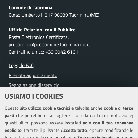
Comune di Taormina
Corso Umberto I, 217 98039 Taormina (ME)
Ufficio Relazioni con il Pubblico
Posta Elettronica Certificata:
protocollo@pec.comune.taormina.me.it
Centralino unico: +39 0942 6101
Leggi le FAQ
Prenota appuntamento
Segnalazione disservizio
USIAMO I COOKIES
Richiesta assistenza
Questo sito utilizza
cookie tecnici
e talvolta anche
cookie di terze
Amministrazione trasparente
parti
che potrebbero raccogliere i tuoi dati a fini di profilazione;
Informativa privacy
questi ultimi possono essere installati
solo con il tuo consenso
Note legali
esplicito
, tramite il pulsante
Accetta tutto
, oppure modificando le
tue preferenze. Selezionando il tasto
Solo cookie tecnici
verranno