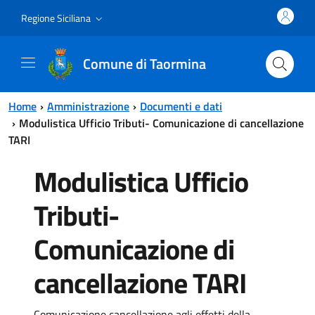
Vai al contenuto principale
Vai al menu principale
Regione Siciliana
Comune di Taormina
Home
Amministrazione
Documenti e dati
Modulistica Ufficio Tributi- Comunicazione di cancellazione
TARI
Modulistica Ufficio
Tributi-
Comunicazione di
cancellazione TARI
Comunicazione cancellazione agli effetti della