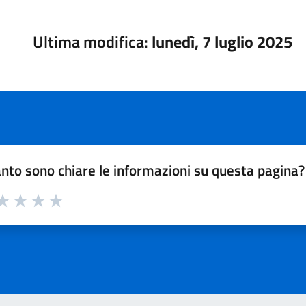
Ultima modifica:
lunedì, 7 luglio 2025
nto sono chiare le informazioni su questa pagina?
a 1 su 5
aluta 2 su 5
Valuta 3 su 5
Valuta 4 su 5
Valuta 5 su 5