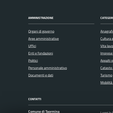
AMMINISTRAZIONE
CATEGORI
Organi di governo
Anagrafe
Aree amministrative
Cultura 
Uffici
Vita lav
Enti e fondazioni
Imprese
Politici
Appalti p
Personale amministrativo
Catasto 
Documenti e dati
Turismo
Mobilità 
CONTATTI
Comune di Taormina
Leggi le