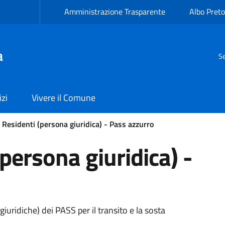
Amministrazione Trasparente
Albo Preto
a
Se
izi
Vivere il Comune
 Residenti (persona giuridica) - Pass azzurro
persona giuridica) -
giuridiche) dei PASS per il transito e la sosta