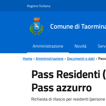
Vai al contenuto principale
Vai al menu principale
Regione Siciliana
Comune di Taormin
Amministrazione
Novità
Serv
Home
Amministrazione
Documenti e dati
Pass
Pass Residenti (
Pass azzurro
Richiesta di rilascio per residenti (persone 