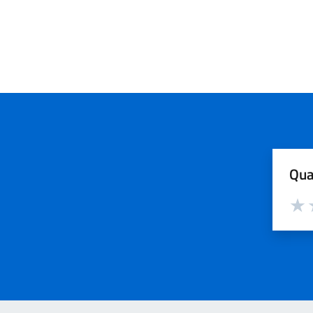
Qua
Valut
V