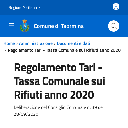
Vai al contenuto principale
Vai al menu principale
Regione Siciliana
Comune di Taormina
Home
Amministrazione
Documenti e dati
Regolamento Tari - Tassa Comunale sui Rifiuti anno 2020
Regolamento Tari -
Tassa Comunale sui
Rifiuti anno 2020
Deliberazione del Consiglio Comunale n. 39 del
28/09/2020