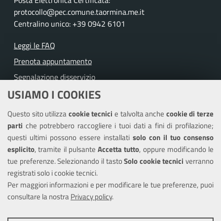
protocollo@pec.comune.taormina.me.it
Centralino unico: +39 0942 6101
Leggi le FAQ
Prenota appuntamento
Segnalazione disservizio
USIAMO I COOKIES
Richiesta assistenza
Questo sito utilizza
cookie tecnici
e talvolta anche
cookie di terze
Amministrazione trasparente
parti
che potrebbero raccogliere i tuoi dati a fini di profilazione;
Informativa privacy
questi ultimi possono essere installati
solo con il tuo consenso
Note legali
esplicito
, tramite il pulsante
Accetta tutto
, oppure modificando le
tue preferenze. Selezionando il tasto
Solo cookie tecnici
verranno
Piano di miglioramento del sito
registrati solo i cookie tecnici.
Dichiarazione di accessibilità
Per maggiori informazioni e per modificare le tue preferenze, puoi
consultare la nostra
Privacy policy
.