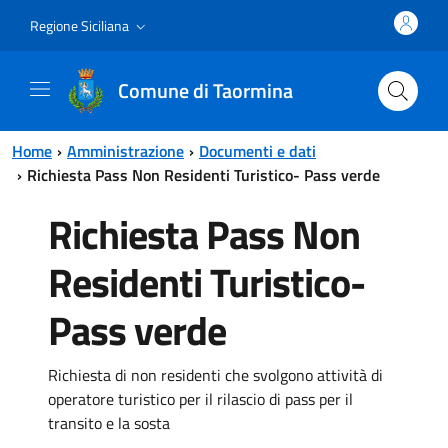
Vai al contenuto principale
Vai al menu principale
Regione Siciliana
Comune di Taormina
Home
Amministrazione
Documenti e dati
Richiesta Pass Non Residenti Turistico- Pass verde
Richiesta Pass Non
Residenti Turistico-
Pass verde
Richiesta di non residenti che svolgono attività di
operatore turistico per il rilascio di pass per il
transito e la sosta