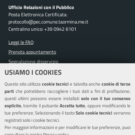
Ufficio Relazioni con il Pubblico
Posta Elettronica Certificata:
protocollo@pec.comune.taormina.me.it
Centralino unico: +39 0942 6101
Leggi le FAQ
Prenota appuntamento
Segnalazione disservizio
USIAMO I COOKIES
Richiesta assistenza
Questo sito utilizza
cookie tecnici
e talvolta anche
cookie di terze
Amministrazione trasparente
parti
che potrebbero raccogliere i tuoi dati a fini di profilazione;
Informativa privacy
questi ultimi possono essere installati
solo con il tuo consenso
Note legali
esplicito
, tramite il pulsante
Accetta tutto
, oppure modificando le
tue preferenze. Selezionando il tasto
Solo cookie tecnici
verranno
Piano di miglioramento del sito
registrati solo i cookie tecnici.
Dichiarazione di accessibilità
Per maggiori informazioni e per modificare le tue preferenze, puoi
consultare la nostra
Privacy policy
.