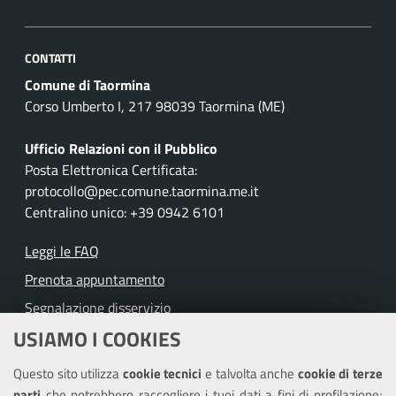
CONTATTI
Comune di Taormina
Corso Umberto I, 217 98039 Taormina (ME)
Ufficio Relazioni con il Pubblico
Posta Elettronica Certificata:
protocollo@pec.comune.taormina.me.it
Centralino unico: +39 0942 6101
Leggi le FAQ
Prenota appuntamento
Segnalazione disservizio
USIAMO I COOKIES
Richiesta assistenza
Questo sito utilizza
cookie tecnici
e talvolta anche
cookie di terze
Amministrazione trasparente
parti
che potrebbero raccogliere i tuoi dati a fini di profilazione;