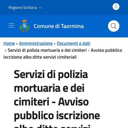
Vai al contenuto principale
Vai al menu principale
Regione Siciliana
Comune di Taormina
Home
Amministrazione
Documenti e dati
Servizi di polizia mortuaria e dei cimiteri - Avviso pubblico
iscrizione albo ditte servizi cimiteriali
Servizi di polizia
mortuaria e dei
cimiteri - Avviso
pubblico iscrizione