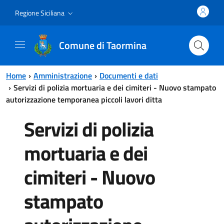
Vai al contenuto principale
Vai al menu principale
Regione Siciliana
Comune di Taormina
Home
Amministrazione
Documenti e dati
Servizi di polizia mortuaria e dei cimiteri - Nuovo stampato
autorizzazione temporanea piccoli lavori ditta
Servizi di polizia
mortuaria e dei
cimiteri - Nuovo
stampato