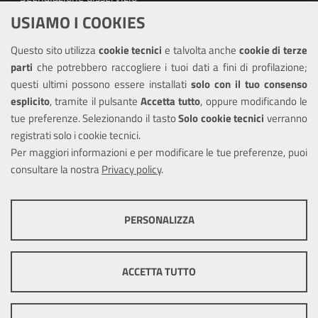
USIAMO I COOKIES
Richiesta assistenza
Questo sito utilizza
cookie tecnici
e talvolta anche
cookie di terze
Amministrazione trasparente
parti
che potrebbero raccogliere i tuoi dati a fini di profilazione;
Informativa privacy
questi ultimi possono essere installati
solo con il tuo consenso
Note legali
esplicito
, tramite il pulsante
Accetta tutto
, oppure modificando le
tue preferenze. Selezionando il tasto
Solo cookie tecnici
verranno
Piano di miglioramento del sito
registrati solo i cookie tecnici.
Dichiarazione di accessibilità
Per maggiori informazioni e per modificare le tue preferenze, puoi
consultare la nostra
Privacy policy
.
SEGUICI SU
PERSONALIZZA
Facebook
Twitter
Youtube
COOKIE TECNICI
Questi cookie consentono la corretta navigazione del sito e la rendono
ACCETTA TUTTO
ottimale per ogni utente. Essi non raccolgono i tuoi dati e le tue
informazioni di navigazione per scopi di marketing e profilazione, e
Mappa del sito
Cookie
pertanto possono essere utilizzati senza bisogno di acquisire il tuo
policy
Credits
Precedente portale