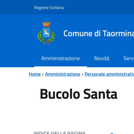
Vai al contenuto principale
Vai al menu principale
Regione Siciliana
Comune di Taormin
Amministrazione
Novità
Serv
Home
Amministrazione
Personale amministrati
Bucolo Santa
INDICE DELLA PAGINA