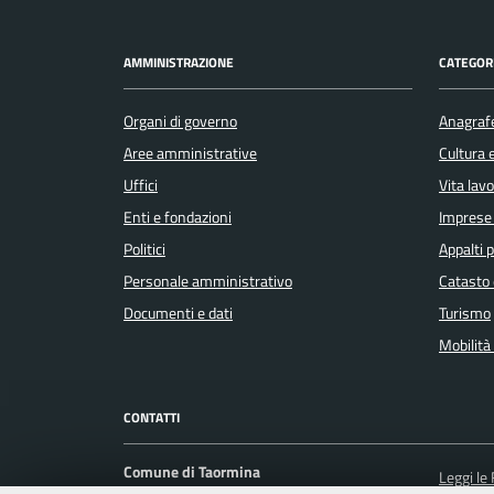
AMMINISTRAZIONE
CATEGORI
Organi di governo
Anagrafe
Aree amministrative
Cultura 
Uffici
Vita lav
Enti e fondazioni
Imprese
Politici
Appalti p
Personale amministrativo
Catasto 
Documenti e dati
Turismo
Mobilità 
CONTATTI
Comune di Taormina
Leggi le