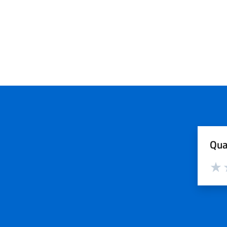
Qua
Valut
V