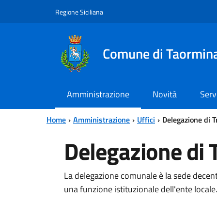
Vai al contenuto principale
Vai al menu principale
Regione Siciliana
Comune di Taormin
Amministrazione
Novità
Serv
Home
Amministrazione
Uffici
Delegazione di T
Delegazione di T
La delegazione comunale è la sede decentra
una funzione istituzionale dell'ente locale