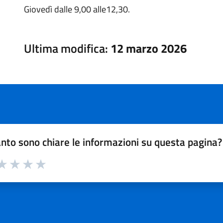
Giovedì dalle 9,00 alle12,30.
Ultima modifica:
12 marzo 2026
nto sono chiare le informazioni su questa pagina?
a 1 su 5
aluta 2 su 5
Valuta 3 su 5
Valuta 4 su 5
Valuta 5 su 5