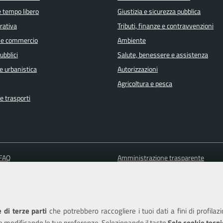
e tempo libero
Giustizia e sicurezza pubblica
orativa
Tributi, finanze e contravvenzioni
 e commercio
Ambiente
ubblici
Salute, benessere e assistenza
e urbanistica
Autorizzazioni
Agricoltura e pesca
e trasporti
 FAQ
Amministrazione trasparente
 appuntamento
Informativa privacy
ione disservizio
Note legali
a assistenza
Piano di miglioramento del sito
 di terze parti
che potrebbero raccogliere i tuoi dati a fini di profilaz
Dichiarazione di accessibilità
e modificando le tue preferenze. Selezionando il tasto
Solo cookie tecni