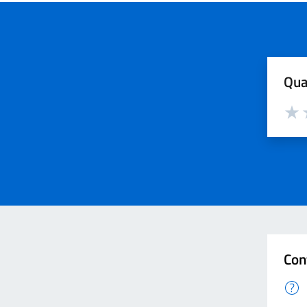
Qua
Valut
V
Con