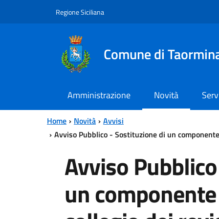
Vai al contenuto principale
Vai al menu principale
Regione Siciliana
Comune di Taormin
Amministrazione
Novità
Serv
Home
Novità
Avvisi
Avviso Pubblico - Sostituzione di un componente d
Avviso Pubblico 
un componente 