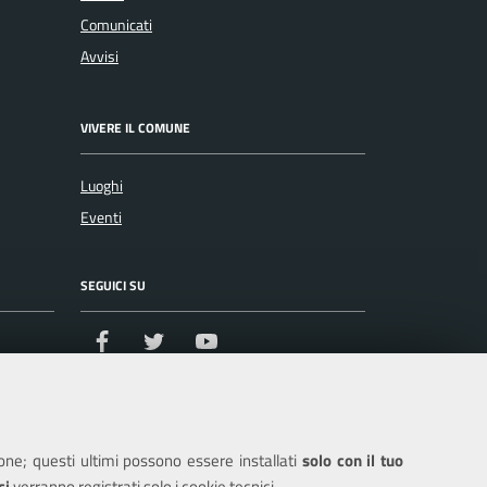
Comunicati
Avvisi
VIVERE IL COMUNE
Luoghi
Eventi
SEGUICI SU
Facebook
Twitter
Youtube
ione; questi ultimi possono essere installati
solo con il tuo
ci
verranno registrati solo i cookie tecnici.