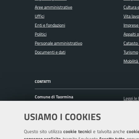
Aree amministrative
Cultura 
Uffici
Vita lav
Enti e fondazioni
Imprese
Politici
Appalti p
Personale amministrativo
Catasto 
Documenti e dati
Turismo
Mobilità 
CONTATTI
Comune di Taormina
Leggi le
Corso Umberto I, 217 98039 Taormina (ME)
Prenota
USIAMO I COOKIES
Ufficio Relazioni con il Pubblico
Segnalaz
Posta Elettronica Certificata:
Richiest
protocollo@pec.comune.taormina.me.it
Questo sito utilizza
cookie tecnici
e talvolta anche
cookie
Centralino unico: +39 0942 6101
consenso esplicito
, tramite il pulsante
Accetta tutto
, oppur