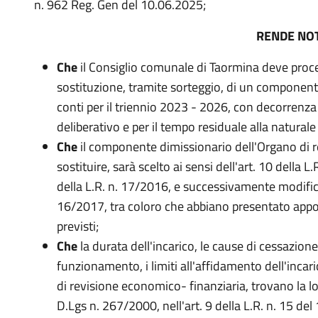
n. 962 Reg. Gen del 10.06.2025;
RENDE NO
Che
il Consiglio comunale di Taormina deve proce
sostituzione, tramite sorteggio, di un componente
conti per il triennio 2023 - 2026, con decorrenza 
deliberativo e per il tempo residuale alla natural
Che
il componente dimissionario dell'Organo di 
sostituire, sarà scelto ai sensi dell'art. 10 della L
della L.R. n. 17/2016, e successivamente modifica
16/2017, tra coloro che abbiano presentato appo
previsti;
Che
la durata dell'incarico, le cause di cessazione, 
funzionamento, i limiti all'affidamento dell'incari
di revisione economico- finanziaria, trovano la lo
D.Lgs n. 267/2000, nell'art. 9 della L.R. n. 15 d