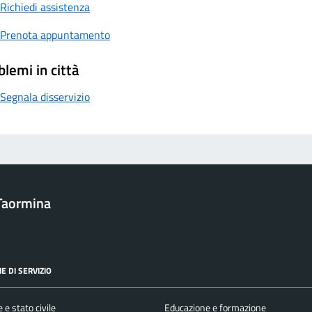
Richiedi assistenza
Prenota appuntamento
blemi in città
Segnala disservizio
Taormina
E DI SERVIZIO
 e stato civile
Educazione e formazione