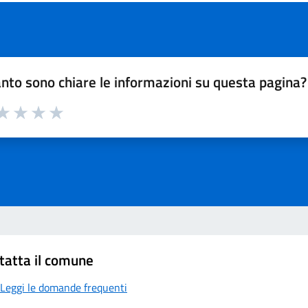
nto sono chiare le informazioni su questa pagina?
a 1 su 5
aluta 2 su 5
Valuta 3 su 5
Valuta 4 su 5
Valuta 5 su 5
tatta il comune
Leggi le domande frequenti