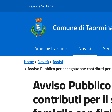
Vai al contenuto principale
Vai al menu principale
Regione Siciliana
Comune di Taormin
Amministrazione
Novità
Serv
Home
Novità
Avvisi
Avviso Pubblico per assegnazione contributi per i
Avviso Pubblico
contributi per i