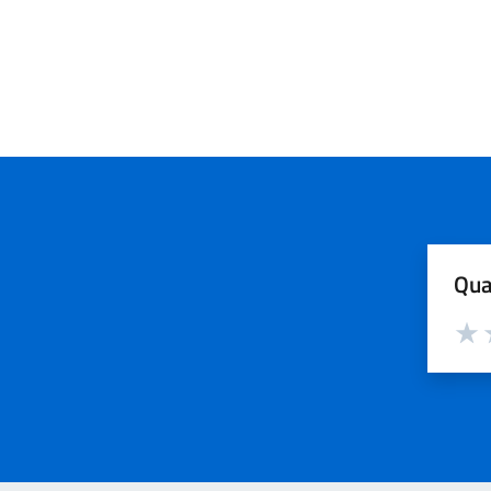
Qua
Valut
V