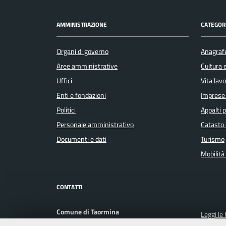
AMMINISTRAZIONE
CATEGORI
Organi di governo
Anagrafe
Aree amministrative
Cultura 
Uffici
Vita lav
Enti e fondazioni
Imprese
Politici
Appalti p
Personale amministrativo
Catasto 
Documenti e dati
Turismo
Mobilità 
CONTATTI
Comune di Taormina
Leggi le
Corso Umberto I, 217 98039 Taormina (ME)