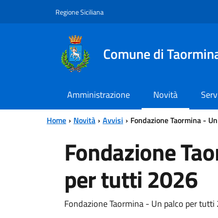
Vai al contenuto principale
Vai al menu principale
Regione Siciliana
Comune di Taormin
Amministrazione
Novità
Serv
Home
Novità
Avvisi
Fondazione Taormina - Un 
Fondazione Tao
per tutti 2026
Fondazione Taormina - Un palco per tutti