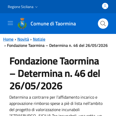
Vai al contenuto principale
Vai al menu principale
Regione Siciliana
Comune di Taormina
Home
Novità
Notizie
Fondazione Taormina – Determina n. 46 del 26/05/2026
Fondazione Taormina
– Determina n. 46 del
26/05/2026
Determina a contrarre per l’affidamento incarico e
approvazione rimborso spese a piè di lista nell'ambito
del progetto di valorizzazione incunaboli
"STRASBURGO–SICILIA Tre incunaboli, una rotta, un