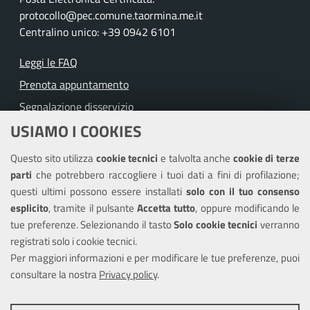
protocollo@pec.comune.taormina.me.it
Centralino unico: +39 0942 6101
Leggi le FAQ
Prenota appuntamento
Segnalazione disservizio
USIAMO I COOKIES
Richiesta assistenza
Questo sito utilizza
cookie tecnici
e talvolta anche
cookie di terze
Amministrazione trasparente
parti
che potrebbero raccogliere i tuoi dati a fini di profilazione;
Informativa privacy
questi ultimi possono essere installati
solo con il tuo consenso
Note legali
esplicito
, tramite il pulsante
Accetta tutto
, oppure modificando le
tue preferenze. Selezionando il tasto
Solo cookie tecnici
verranno
Piano di miglioramento del sito
registrati solo i cookie tecnici.
Dichiarazione di accessibilità
Per maggiori informazioni e per modificare le tue preferenze, puoi
consultare la nostra
Privacy policy
.