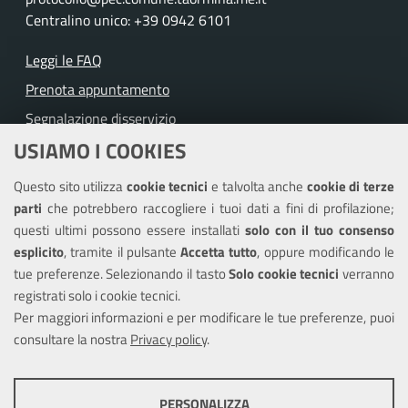
Centralino unico: +39 0942 6101
Leggi le FAQ
Prenota appuntamento
Segnalazione disservizio
USIAMO I COOKIES
Richiesta assistenza
Questo sito utilizza
cookie tecnici
e talvolta anche
cookie di terze
Amministrazione trasparente
parti
che potrebbero raccogliere i tuoi dati a fini di profilazione;
Informativa privacy
questi ultimi possono essere installati
solo con il tuo consenso
Note legali
esplicito
, tramite il pulsante
Accetta tutto
, oppure modificando le
tue preferenze. Selezionando il tasto
Solo cookie tecnici
verranno
Piano di miglioramento del sito
registrati solo i cookie tecnici.
Dichiarazione di accessibilità
Per maggiori informazioni e per modificare le tue preferenze, puoi
consultare la nostra
Privacy policy
.
SEGUICI SU
PERSONALIZZA