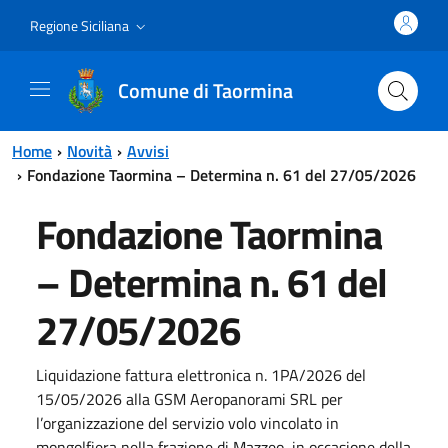
Vai al contenuto principale
Vai al menu principale
Regione Siciliana
Comune di Taormina
Home
Novità
Avvisi
Fondazione Taormina – Determina n. 61 del 27/05/2026
Fondazione Taormina
– Determina n. 61 del
27/05/2026
Liquidazione fattura elettronica n. 1PA/2026 del
15/05/2026 alla GSM Aeropanorami SRL per
l’organizzazione del servizio volo vincolato in
mongolfiera nella frazione di Mazzeo, in occasione della