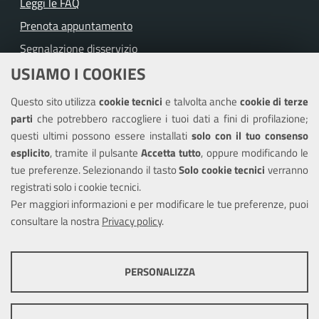
Leggi le FAQ
Prenota appuntamento
Segnalazione disservizio
USIAMO I COOKIES
Richiesta assistenza
Questo sito utilizza
cookie tecnici
e talvolta anche
cookie di terze
Amministrazione trasparente
parti
che potrebbero raccogliere i tuoi dati a fini di profilazione;
Informativa privacy
questi ultimi possono essere installati
solo con il tuo consenso
Note legali
esplicito
, tramite il pulsante
Accetta tutto
, oppure modificando le
tue preferenze. Selezionando il tasto
Solo cookie tecnici
verranno
Piano di miglioramento del sito
registrati solo i cookie tecnici.
Dichiarazione di accessibilità
Per maggiori informazioni e per modificare le tue preferenze, puoi
consultare la nostra
Privacy policy
.
SEGUICI SU
PERSONALIZZA
Facebook
Twitter
Youtube
COOKIE TECNICI
Questi cookie consentono la corretta navigazione del sito e la rendono