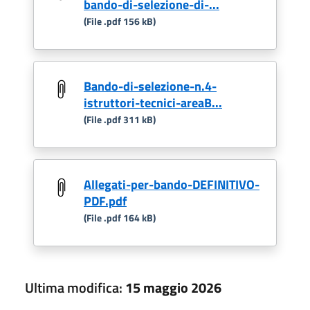
bando-di-selezione-di-...
(File .pdf 156 kB)
Bando-di-selezione-n.4-
istruttori-tecnici-areaB...
(File .pdf 311 kB)
Allegati-per-bando-DEFINITIVO-
PDF.pdf
(File .pdf 164 kB)
Ultima modifica:
15 maggio 2026