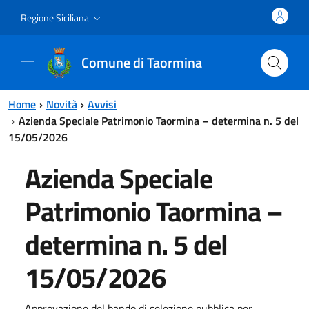
Vai al contenuto principale
Vai al menu principale
Regione Siciliana
Comune di Taormina
Home
Novità
Avvisi
Azienda Speciale Patrimonio Taormina – determina n. 5 del
15/05/2026
Azienda Speciale
Patrimonio Taormina –
determina n. 5 del
15/05/2026
Approvazione del bando di selezione pubblica per