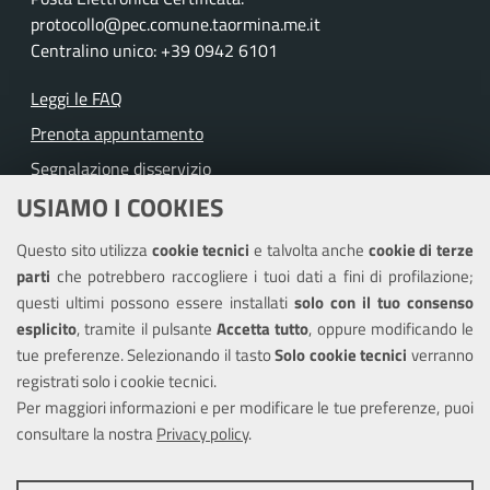
protocollo@pec.comune.taormina.me.it
Centralino unico: +39 0942 6101
Leggi le FAQ
Prenota appuntamento
Segnalazione disservizio
USIAMO I COOKIES
Richiesta assistenza
Questo sito utilizza
cookie tecnici
e talvolta anche
cookie di terze
Amministrazione trasparente
parti
che potrebbero raccogliere i tuoi dati a fini di profilazione;
Informativa privacy
questi ultimi possono essere installati
solo con il tuo consenso
Note legali
esplicito
, tramite il pulsante
Accetta tutto
, oppure modificando le
tue preferenze. Selezionando il tasto
Solo cookie tecnici
verranno
Piano di miglioramento del sito
registrati solo i cookie tecnici.
Dichiarazione di accessibilità
Per maggiori informazioni e per modificare le tue preferenze, puoi
consultare la nostra
Privacy policy
.