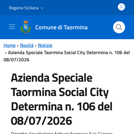
Vai al contenuto principale
Vai al menu principale
Regione Siciliana
Comune di Taormina
Home
Novità
Notizie
Azienda Speciale Taormina Social City Determina n. 106 del
08/07/2026
Azienda Speciale
Taormina Social City
Determina n. 106 del
08/07/2026
Oggetto: liquidazione fatture farmacia San Giorgio