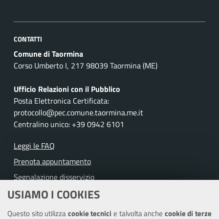
CONTATTI
Comune di Taormina
Corso Umberto I, 217 98039 Taormina (ME)
Ufficio Relazioni con il Pubblico
Posta Elettronica Certificata:
protocollo@pec.comune.taormina.me.it
Centralino unico: +39 0942 6101
Leggi le FAQ
Prenota appuntamento
Segnalazione disservizio
USIAMO I COOKIES
Richiesta assistenza
Questo sito utilizza
cookie tecnici
e talvolta anche
cookie di terze
Amministrazione trasparente