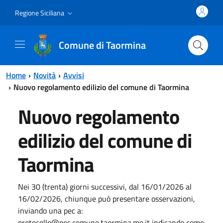
Vai al contenuto principale
Vai al menu principale
Regione Siciliana
Comune di Taormina
Home
Novità
Avvisi
Nuovo regolamento edilizio del comune di Taormina
Nuovo regolamento
edilizio del comune di
Taormina
Nei 30 (trenta) giorni successivi, dal 16/01/2026 al
16/02/2026, chiunque può presentare osservazioni,
inviando una pec a:
protocollo@pec.comune.taormina.me.it indicando come