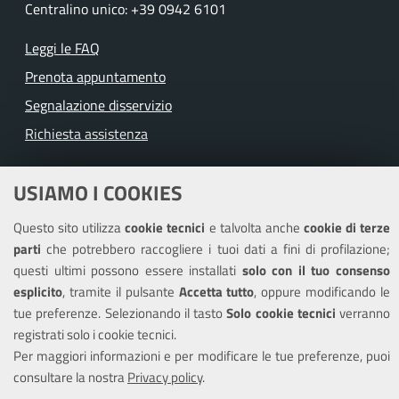
Centralino unico: +39 0942 6101
Leggi le FAQ
Prenota appuntamento
Segnalazione disservizio
Richiesta assistenza
Amministrazione trasparente
USIAMO I COOKIES
Informativa privacy
Questo sito utilizza
cookie tecnici
e talvolta anche
cookie di terze
Note legali
parti
che potrebbero raccogliere i tuoi dati a fini di profilazione;
Piano di miglioramento del sito
questi ultimi possono essere installati
solo con il tuo consenso
Dichiarazione di accessibilità
esplicito
, tramite il pulsante
Accetta tutto
, oppure modificando le
tue preferenze. Selezionando il tasto
Solo cookie tecnici
verranno
registrati solo i cookie tecnici.
Per maggiori informazioni e per modificare le tue preferenze, puoi
SEGUICI SU
consultare la nostra
Privacy policy
.
Facebook
Twitter
Youtube