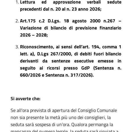
Lettura ed approvazione verbali sedute
precedenti dal
n.
20
al n.
23
anno 2026;
A
rt.175 c.2 D.Lgs. 18 agosto 2000 n.267 –
Variazione di bilancio di previsione finanziario
2026 – 2028;
Riconoscimento, ai sensi dell’art. 194, comma 1
lett. a), D.Lgs 267/2000,
di
debiti fuori bilancio
derivanti da sentenze esecutive emesse in
seguito ai ricorsi presso GdP (Sentenza n.
660/2026 e Sentenza n. 317/2026).
Si avverte che:
Se all'ora prevista di apertura del Consiglio Comunale
non sia presente la metà più uno dei consiglieri, la
seduta sarà sospesa di un’ora. Qualora permanga la
mancanza del numero legale, la seduta sarà rinviata a