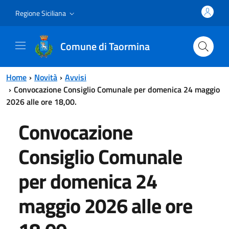
Vai al contenuto principale
Vai al menu principale
Regione Siciliana
Comune di Taormina
Home
Novità
Avvisi
Convocazione Consiglio Comunale per domenica 24 maggio
2026 alle ore 18,00.
Convocazione
Consiglio Comunale
per domenica 24
maggio 2026 alle ore