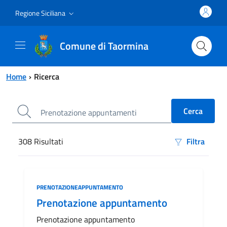
Vai al contenuto principale
Vai al menu principale
Regione Siciliana
Comune di Taormina
Home
Ricerca
308
Risultati
Filtra
Risultati di ricerca
Categoria:
PRENOTAZIONEAPPUNTAMENTO
Prenotazione appuntamento
Prenotazione appuntamento