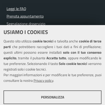
Leggi le FAQ
Prenota appuntamento
Segnalazione disservizio
USIAMO I COOKIES
Richiesta assistenza
Questo sito utilizza
cookie tecnici
e talvolta anche
cookie di terze
Amministrazione trasparente
parti
che potrebbero raccogliere i tuoi dati a fini di profilazione;
Informativa privacy
questi ultimi possono essere installati
solo con il tuo consenso
Note legali
esplicito
, tramite il pulsante
Accetta tutto
, oppure modificando le
tue preferenze. Selezionando il tasto
Solo cookie tecnici
verranno
Piano di miglioramento del sito
registrati solo i cookie tecnici.
Dichiarazione di accessibilità
Per maggiori informazioni e per modificare le tue preferenze, puoi
consultare la nostra
Privacy policy
.
SEGUICI SU
PERSONALIZZA
Facebook
Twitter
Youtube
COOKIE TECNICI