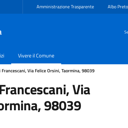
Amministrazione Trasparente
Albo Preto
a
Se
izi
Vivere il Comune
i Francescani, Via Felice Orsini, Taormina, 98039
 Francescani, Via
Taormina, 98039