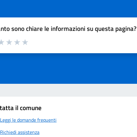
nto sono chiare le informazioni su questa pagina?
a 1 su 5
aluta 2 su 5
Valuta 3 su 5
Valuta 4 su 5
Valuta 5 su 5
tatta il comune
Leggi le domande frequenti
Richiedi assistenza