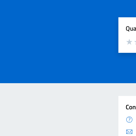
Qua
Valut
V
Con