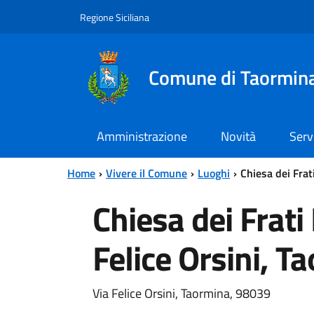
Vai al contenuto principale
Vai al menu principale
Regione Siciliana
Comune di Taormin
Amministrazione
Novità
Serv
Home
Vivere il Comune
Luoghi
Chiesa dei Frat
Chiesa dei Frati
Felice Orsini, 
Via Felice Orsini, Taormina, 98039