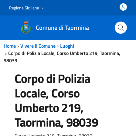
Vai al contenuto principale
Vai al menu principale
Regione Siciliana
Comune di Taormina
Home
Vivere il Comune
Luoghi
Corpo di Polizia Locale, Corso Umberto 219, Taormina,
98039
Corpo di Polizia
Locale, Corso
Umberto 219,
Taormina, 98039
Corso Umberto 219, Taormina, 98039