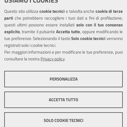
USIAMO I COOKIES
Questo sito utilizza
cookie tecnici
e talvolta anche
cookie di terze
Amministrazione trasparente
parti
che potrebbero raccogliere i tuoi dati a fini di profilazione;
Informativa privacy
questi ultimi possono essere installati
solo con il tuo consenso
Note legali
esplicito
, tramite il pulsante
Accetta tutto
, oppure modificando le
tue preferenze. Selezionando il tasto
Solo cookie tecnici
verranno
Piano di miglioramento del sito
registrati solo i cookie tecnici.
Dichiarazione di accessibilità
Per maggiori informazioni e per modificare le tue preferenze, puoi
consultare la nostra
Privacy policy
.
SEGUICI SU
PERSONALIZZA
Facebook
Twitter
Youtube
COOKIE TECNICI
Questi cookie consentono la corretta navigazione del sito e la rendono
ACCETTA TUTTO
ottimale per ogni utente. Essi non raccolgono i tuoi dati e le tue
informazioni di navigazione per scopi di marketing e profilazione, e
Mappa del sito
Cookie
pertanto possono essere utilizzati senza bisogno di acquisire il tuo
policy
Credits
Precedente portale
consenso.
SOLO COOKIE TECNICI