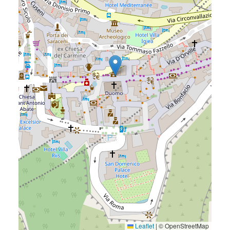
Leaflet
|
© OpenStreetMap