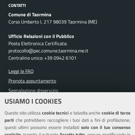
CONTATTI
Comune di Taormina
Corso Umberto I, 217 98039 Taormina (ME)
Ufficio Relazioni con il Pubblico
Posta Elettronica Certificata:
protocollo@pec.comune.taormina.me.it
Centralino unico: +39 0942 6101
Leggi le FAQ
Prenota appuntamento
Segnalazione disservizio
USIAMO I COOKIES
Richiesta assistenza
Questo sito utilizza
cookie tecnici
e talvolta anche
cookie di terze
Amministrazione trasparente
parti
che potrebbero raccogliere i tuoi dati a fini di profilazione;
Informativa privacy
questi ultimi possono essere installati
solo con il tuo consenso
Note legali
esplicito
, tramite il pulsante
Accetta tutto
, oppure modificando le