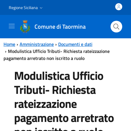
Vai al contenuto principale
Vai al menu principale
Regione Siciliana
Comune di Taormina
Home
Amministrazione
Documenti e dati
Modulistica Ufficio Tributi- Richiesta rateizzazione
pagamento arretrato non iscritto a ruolo
Modulistica Ufficio
Tributi- Richiesta
rateizzazione
pagamento arretrato