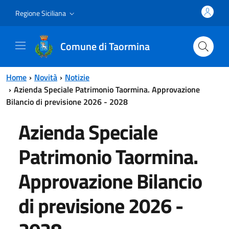
Vai al contenuto principale
Vai al menu principale
Regione Siciliana
Comune di Taormina
Home
Novità
Notizie
Azienda Speciale Patrimonio Taormina. Approvazione
Bilancio di previsione 2026 - 2028
Azienda Speciale
Patrimonio Taormina.
Approvazione Bilancio
di previsione 2026 -