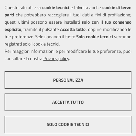
Questo sito utilizza
cookie tecnici
e talvolta anche
cookie di terze
Amministrazione trasparente
parti
che potrebbero raccogliere i tuoi dati a fini di profilazione;
Informativa privacy
questi ultimi possono essere installati
solo con il tuo consenso
Note legali
esplicito
, tramite il pulsante
Accetta tutto
, oppure modificando le
tue preferenze. Selezionando il tasto
Solo cookie tecnici
verranno
Piano di miglioramento del sito
registrati solo i cookie tecnici.
Dichiarazione di accessibilità
Per maggiori informazioni e per modificare le tue preferenze, puoi
consultare la nostra
Privacy policy
.
SEGUICI SU
PERSONALIZZA
Facebook
Twitter
Youtube
COOKIE TECNICI
Questi cookie consentono la corretta navigazione del sito e la rendono
ACCETTA TUTTO
ottimale per ogni utente. Essi non raccolgono i tuoi dati e le tue
informazioni di navigazione per scopi di marketing e profilazione, e
Mappa del sito
Cookie
pertanto possono essere utilizzati senza bisogno di acquisire il tuo
policy
Credits
Precedente portale
consenso.
SOLO COOKIE TECNICI
Mostra altre informazioni