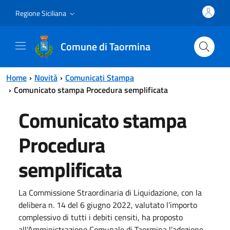
Vai al contenuto principale
Vai al menu principale
Regione Siciliana
Comune di Taormina
Home
Novità
Comunicati Stampa
Comunicato stampa Procedura semplificata
Comunicato stampa
Procedura
semplificata
La Commissione Straordinaria di Liquidazione, con la
delibera n. 14 del 6 giugno 2022, valutato l’importo
complessivo di tutti i debiti censiti, ha proposto
all’Amministrazione Comunale di Taormina l’adozione