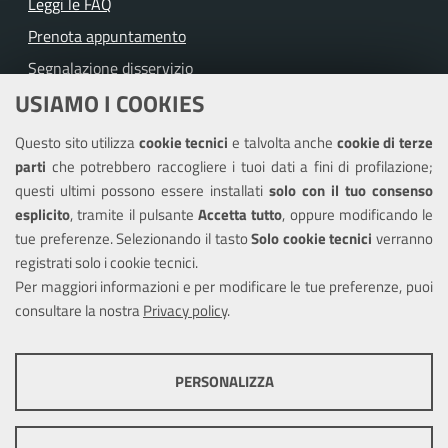
Leggi le FAQ
Prenota appuntamento
Segnalazione disservizio
USIAMO I COOKIES
Richiesta assistenza
Questo sito utilizza
cookie tecnici
e talvolta anche
cookie di terze
Amministrazione trasparente
parti
che potrebbero raccogliere i tuoi dati a fini di profilazione;
Informativa privacy
questi ultimi possono essere installati
solo con il tuo consenso
Note legali
esplicito
, tramite il pulsante
Accetta tutto
, oppure modificando le
tue preferenze. Selezionando il tasto
Solo cookie tecnici
verranno
Piano di miglioramento del sito
registrati solo i cookie tecnici.
Dichiarazione di accessibilità
Per maggiori informazioni e per modificare le tue preferenze, puoi
consultare la nostra
Privacy policy
.
SEGUICI SU
PERSONALIZZA
Facebook
Twitter
Youtube
COOKIE TECNICI
Questi cookie consentono la corretta navigazione del sito e la rendono