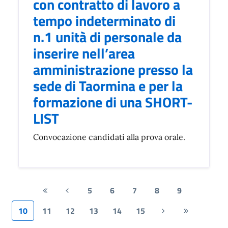
con contratto di lavoro a
tempo indeterminato di
n.1 unità di personale da
inserire nell’area
amministrazione presso la
sede di Taormina e per la
formazione di una SHORT-
LIST
Convocazione candidati alla prova orale.
5
6
7
8
9
Prima
Pagina
pagina
precedente
10
11
12
13
14
15
Pagina
Ultima