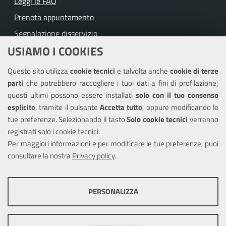
Leggi le FAQ
Prenota appuntamento
Segnalazione disservizio
USIAMO I COOKIES
Richiesta assistenza
Questo sito utilizza
cookie tecnici
e talvolta anche
cookie di terze
Amministrazione trasparente
parti
che potrebbero raccogliere i tuoi dati a fini di profilazione;
Informativa privacy
questi ultimi possono essere installati
solo con il tuo consenso
Note legali
esplicito
, tramite il pulsante
Accetta tutto
, oppure modificando le
tue preferenze. Selezionando il tasto
Solo cookie tecnici
verranno
Piano di miglioramento del sito
registrati solo i cookie tecnici.
Dichiarazione di accessibilità
Per maggiori informazioni e per modificare le tue preferenze, puoi
consultare la nostra
Privacy policy
.
SEGUICI SU
PERSONALIZZA
Facebook
Twitter
Youtube
COOKIE TECNICI
Questi cookie consentono la corretta navigazione del sito e la rendono