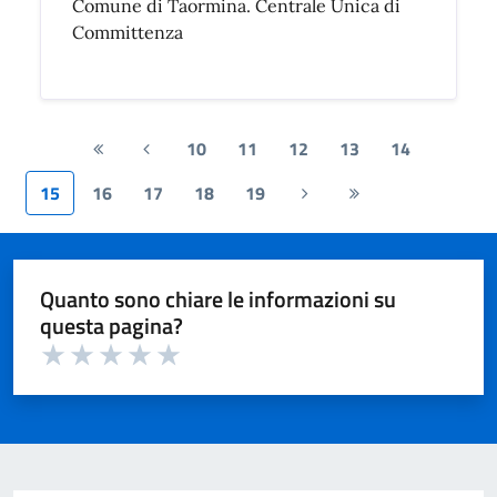
Comune di Taormina. Centrale Unica di
Committenza
10
11
12
13
14
Prima
Pagina
pagina
precedente
15
16
17
18
19
Pagina
Ultima
successiva
pagina
Quanto sono chiare le informazioni su
questa pagina?
Valuta 1 su 5
Valuta 2 su 5
Valuta 3 su 5
Valuta 4 su 5
Valuta 5 su 5