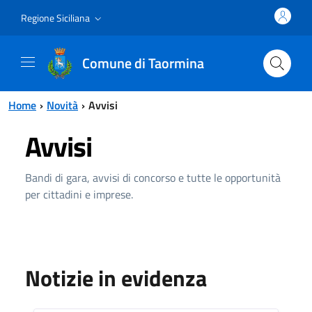
Vai al contenuto principale
Vai al menu principale
Regione Siciliana
Comune di Taormina
Home
Novità
Avvisi
Avvisi
Bandi di gara, avvisi di concorso e tutte le opportunità
per cittadini e imprese.
Notizie in evidenza