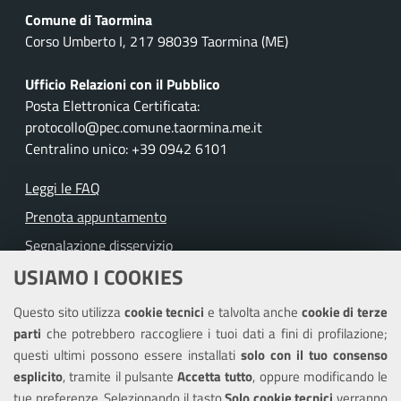
Comune di Taormina
Corso Umberto I, 217 98039 Taormina (ME)
Ufficio Relazioni con il Pubblico
Posta Elettronica Certificata:
protocollo@pec.comune.taormina.me.it
Centralino unico: +39 0942 6101
Leggi le FAQ
Prenota appuntamento
Segnalazione disservizio
USIAMO I COOKIES
Richiesta assistenza
Questo sito utilizza
cookie tecnici
e talvolta anche
cookie di terze
Amministrazione trasparente
parti
che potrebbero raccogliere i tuoi dati a fini di profilazione;
Informativa privacy
questi ultimi possono essere installati
solo con il tuo consenso
Note legali
esplicito
, tramite il pulsante
Accetta tutto
, oppure modificando le
tue preferenze. Selezionando il tasto
Solo cookie tecnici
verranno