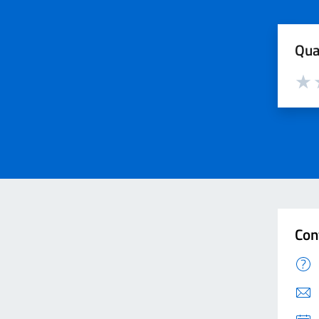
Qua
Valut
V
Con