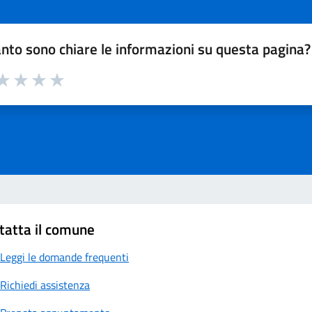
nto sono chiare le informazioni su questa pagina?
a 1 su 5
aluta 2 su 5
Valuta 3 su 5
Valuta 4 su 5
Valuta 5 su 5
tatta il comune
Leggi le domande frequenti
Richiedi assistenza