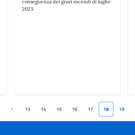
conseguenza dei gravi incendi di luglio
2023.
13
14
15
16
17
18
19
rima
Pagina
agina
precedente