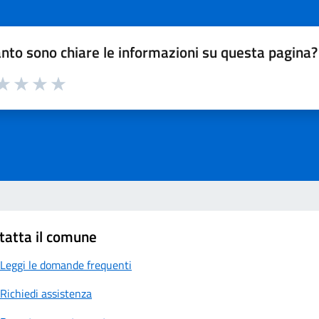
nto sono chiare le informazioni su questa pagina?
a 1 su 5
aluta 2 su 5
Valuta 3 su 5
Valuta 4 su 5
Valuta 5 su 5
tatta il comune
Leggi le domande frequenti
Richiedi assistenza