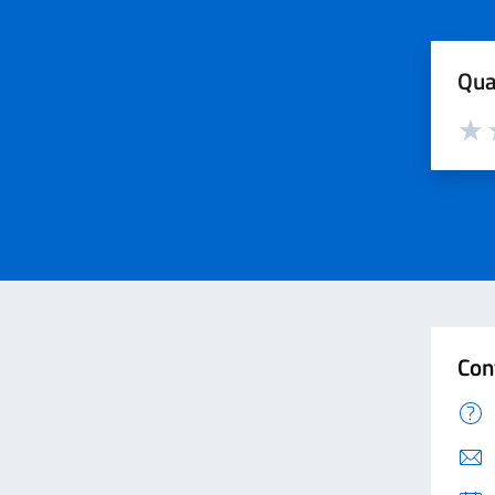
Qua
Valut
V
Con