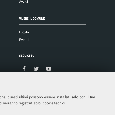
Avvisi
VIVERE IL COMUNE
Luoghi
Eventi
SEGUICI SU
Facebook
Twitter
Youtube
ione; questi ultimi possono essere installati
solo con il tuo
ci
verranno registrati solo i cookie tecnici.