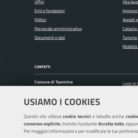
Uffici
Vita lav
Enti e fondazioni
Imprese
Politici
Appalti p
Personale amministrativo
Catasto 
Documenti e dati
Turismo
Mobilità 
CONTATTI
Comune di Taormina
Leggi le
Corso Umberto I, 217 98039 Taormina (ME)
Prenota
USIAMO I COOKIES
Ufficio Relazioni con il Pubblico
Segnalaz
Posta Elettronica Certificata:
Richiest
protocollo@pec.comune.taormina.me.it
Questo sito utilizza
cookie tecnici
e talvolta anche
cookie
Centralino unico: +39 0942 6101
consenso esplicito
, tramite il pulsante
Accetta tutto
, oppur
Per maggiori informazioni e per modificare le tue preferenz