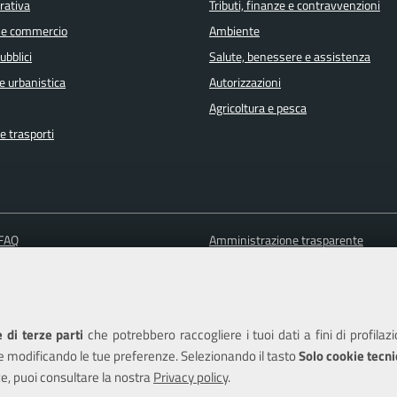
orativa
Tributi, finanze e contravvenzioni
 e commercio
Ambiente
ubblici
Salute, benessere e assistenza
e urbanistica
Autorizzazioni
Agricoltura e pesca
e trasporti
 FAQ
Amministrazione trasparente
 appuntamento
Informativa privacy
ione disservizio
Note legali
a assistenza
Piano di miglioramento del sito
 di terze parti
che potrebbero raccogliere i tuoi dati a fini di profilaz
Dichiarazione di accessibilità
e modificando le tue preferenze. Selezionando il tasto
Solo cookie tecni
e, puoi consultare la nostra
Privacy policy
.