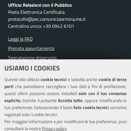
Ufficio Relazioni con il Pubblico
Posta Elettronica Certificata:
protocollo@pec.comune.taormina.me.it
Centralino unico: +39 0942 6101
Leggi le FAQ
Prenota appuntamento
Segnalazione disservizio
USIAMO I COOKIES
Richiesta assistenza
Questo sito utilizza
cookie tecnici
e talvolta anche
cookie di terze
Amministrazione trasparente
parti
che potrebbero raccogliere i tuoi dati a fini di profilazione;
Informativa privacy
questi ultimi possono essere installati
solo con il tuo consenso
Note legali
esplicito
, tramite il pulsante
Accetta tutto
, oppure modificando le
tue preferenze. Selezionando il tasto
Solo cookie tecnici
verranno
Piano di miglioramento del sito
registrati solo i cookie tecnici.
Dichiarazione di accessibilità
Per maggiori informazioni e per modificare le tue preferenze, puoi
consultare la nostra
Privacy policy
.