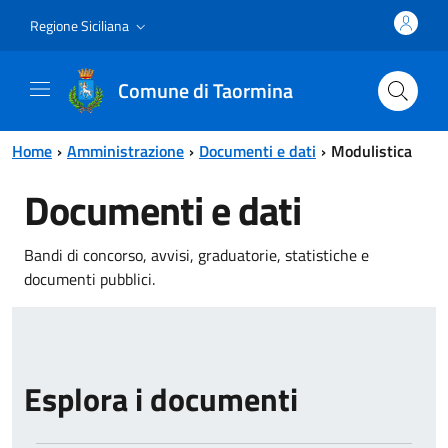
Vai al contenuto principale
Vai al menu principale
Regione Siciliana
Comune di Taormina
Home
Amministrazione
Documenti e dati
Modulistica
Documenti e dati
Bandi di concorso, avvisi, graduatorie, statistiche e
documenti pubblici.
Esplora i documenti