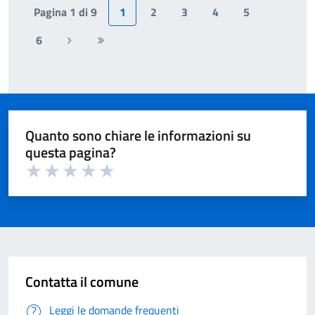
Pagina 1 di 9
1
2
3
4
5
6
Pagina
Ultima
successiva
pagina
Quanto sono chiare le informazioni su
questa pagina?
Valuta 1 su 5
Valuta 2 su 5
Valuta 3 su 5
Valuta 4 su 5
Valuta 5 su 5
Contatta il comune
Leggi le domande frequenti