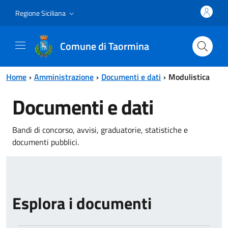
Vai al contenuto principale
Vai al menu principale
Regione Siciliana
Comune di Taormina
Home
Amministrazione
Documenti e dati
Modulistica
Documenti e dati
Bandi di concorso, avvisi, graduatorie, statistiche e
documenti pubblici.
Esplora i documenti