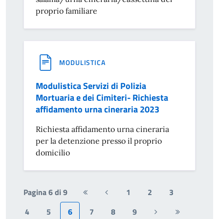
proprio familiare
MODULISTICA
Modulistica Servizi di Polizia
Mortuaria e dei Cimiteri- Richiesta
affidamento urna cineraria 2023
Richiesta affidamento urna cineraria
per la detenzione presso il proprio
domicilio
Pagina 6 di 9
1
2
3
Prima
Pagina
pagina
precedente
4
5
6
7
8
9
Pagina
Ultima