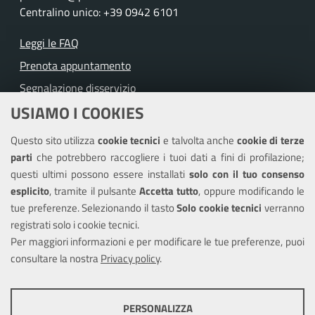
Centralino unico: +39 0942 6101
Leggi le FAQ
Prenota appuntamento
Segnalazione disservizio
USIAMO I COOKIES
Richiesta assistenza
Questo sito utilizza
cookie tecnici
e talvolta anche
cookie di terze
Amministrazione trasparente
parti
che potrebbero raccogliere i tuoi dati a fini di profilazione;
Informativa privacy
questi ultimi possono essere installati
solo con il tuo consenso
Note legali
esplicito
, tramite il pulsante
Accetta tutto
, oppure modificando le
tue preferenze. Selezionando il tasto
Solo cookie tecnici
verranno
Piano di miglioramento del sito
registrati solo i cookie tecnici.
Dichiarazione di accessibilità
Per maggiori informazioni e per modificare le tue preferenze, puoi
consultare la nostra
Privacy policy
.
SEGUICI SU
PERSONALIZZA