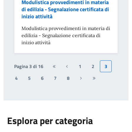
Modulistica provvedimenti in materia
di edilizia - Segnalazione certificata di
inizio attività
Modulistica provvedimenti in materia di
edilizia - Segnalazione certificata di
inizio attività
Pagina 3 di 16
1
2
3
Prima
Pagina
pagina
precedente
4
5
6
7
8
Pagina
Ultima
successiva
pagina
Esplora per categoria