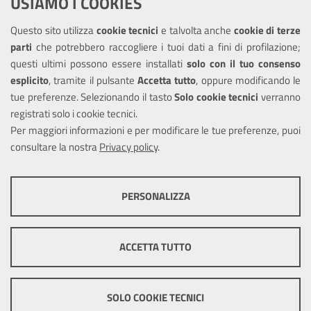
USIAMO I COOKIES
Richiesta assistenza
Questo sito utilizza
cookie tecnici
e talvolta anche
cookie di terze
Amministrazione trasparente
parti
che potrebbero raccogliere i tuoi dati a fini di profilazione;
Informativa privacy
questi ultimi possono essere installati
solo con il tuo consenso
Note legali
esplicito
, tramite il pulsante
Accetta tutto
, oppure modificando le
tue preferenze. Selezionando il tasto
Solo cookie tecnici
verranno
Piano di miglioramento del sito
registrati solo i cookie tecnici.
Dichiarazione di accessibilità
Per maggiori informazioni e per modificare le tue preferenze, puoi
consultare la nostra
Privacy policy
.
SEGUICI SU
PERSONALIZZA
Facebook
Twitter
Youtube
COOKIE TECNICI
Questi cookie consentono la corretta navigazione del sito e la rendono
ACCETTA TUTTO
ottimale per ogni utente. Essi non raccolgono i tuoi dati e le tue
informazioni di navigazione per scopi di marketing e profilazione, e
Mappa del sito
Cookie
pertanto possono essere utilizzati senza bisogno di acquisire il tuo
policy
Credits
Precedente portale
consenso.
SOLO COOKIE TECNICI