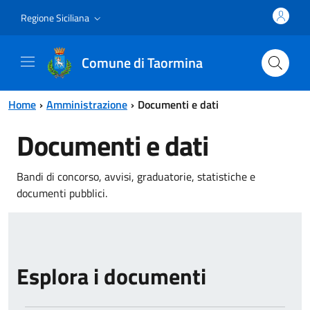
Vai al contenuto principale
Vai al menu principale
Regione Siciliana
Comune di Taormina
Home
Amministrazione
Documenti e dati
Documenti e dati
Bandi di concorso, avvisi, graduatorie, statistiche e
documenti pubblici.
Esplora i documenti